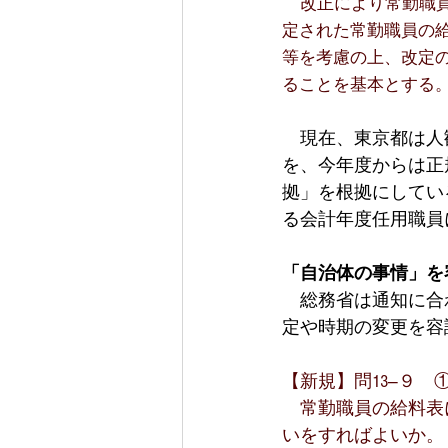
改正により常勤職
定された常勤職員の
等を考慮の上、改定
ることを基本とする
　現在、東京都は人
を、今年度からは正
拠」を根拠にしてい
る会計年度任用職員
「自治体の事情」を
　総務省は通知に合
定や時期の変更を容
【新規】問13―９　
　常勤職員の給料表
いをすればよいか。