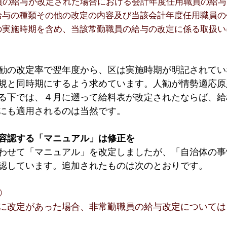
員の給与が改定された場合における会計年度任用職員の給与
給与の種類その他の改定の内容及び当該会計年度任用職員の
の実施時期を含め、当該常勤職員の給与の改定に係る取扱い
。
勧の改定率で翌年度から、区は実施時期が明記されてい
規と同時期にするよう求めています。人勧が情勢適応原
る下では、４月に遡って給料表が改定されたならば、給
にも適用されるのは当然です。
容認する「マニュアル」は修正を
わせて「マニュアル」を改定しましたが、「自治体の事
認しています。追加されたものは次のとおりです。
①
に改定があった場合、非常勤職員の給与改定については