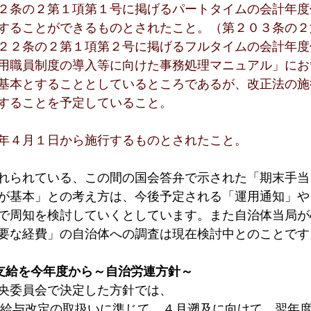
２条の２第１項第１号に掲げるパートタイムの会計年度
することができるものとされたこと。（第２０３条の２
２２条の２第１項第２号に掲げるフルタイムの会計年度
用職員制度の導入等に向けた事務処理マニュアル」にお
基本とすることとしているところであるが、改正法の施
することを予定していること。
年４月１日から施行するものとされたこと。
れられている、この間の国会答弁で示された「期末手当
が基本」との考え方は、今後予定される「運用通知」や
で周知を検討していくとしています。また自治体当局が
要な経費」の自治体への調査は現在検討中とのことです
の支給を今年度から～自治労連方針～
央委員会で決定した方針では、
の給与改定の取扱いに準じて、４月遡及に向けて、翌年