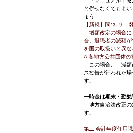
　「マニュアル」改
と併せなくてもよい
ょう
【新規】問13―９　③
　増額改定の場合に
合、退職者の減額が
を国の取扱いと異な
○ 各地方公共団体
　この場合、「減額
ス勧告が行われた場
す。
一時金は期末・勤勉
　地方自治法改正の
す。
第二 会計年度任用