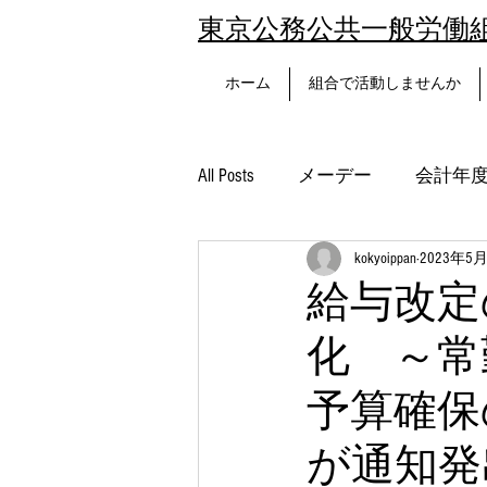
東京公務公共一般労働
ホーム
組合で活動しませんか
All Posts
メーデー
会計年
kokyoippan
2023年5
夏の旅行
文化レクレー
給与改定
化 ～常
杉並区
予算確保
が通知発