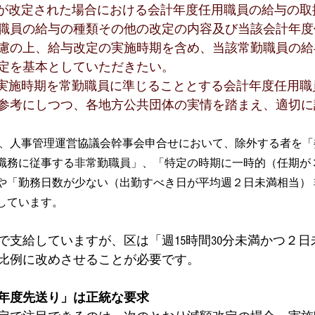
与が改定された場合における会計年度任用職員の給与の取
職員の給与の種類その他の改定の内容及び当該会計年度
慮の上、給与改定の実施時期を含め、当該常勤職員の給
定を基本としていただきたい。 
の実施時期を常勤職員に準じることとする会計年度任用職
参考にしつつ、各地方公共団体の実情を踏まえ、適切に
は、人事管理運営協議会幹事会申合せにおいて、除外する者を
職務に従事する非常勤職員」、「特定の時期に一時的（任期が
や「勤務日数が少ない（出勤すべき日が平均週２日未満相当）
しています。
で支給していますが、区は「週15時間30分未満かつ２
比例に改めさせることが必要です。
年度先送り」は正統な要求