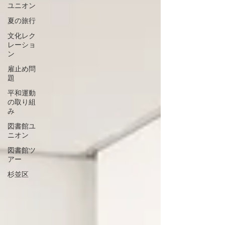
ユニオン
夏の旅行
文化レク
レーショ
ン
雇止め問
題
平和運動
の取り組
み
図書館ユ
ニオン
図書館ツ
アー
杉並区