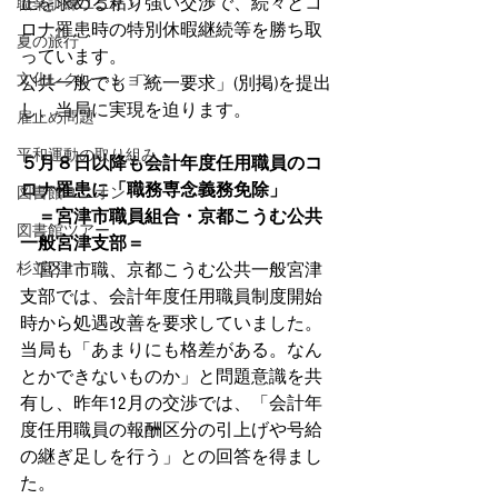
正を求める粘り強い交渉で、続々とコ
職業訓練ユニオン
ロナ罹患時の特別休暇継続等を勝ち取
夏の旅行
っています。
文化レクレーション
公共一般でも「統一要求」(別掲)を提出
し、当局に実現を迫ります。
雇止め問題
平和運動の取り組み
５月８日以降も会計年度任用職員のコ
ロナ罹患に「職務専念義務免除」
図書館ユニオン
　＝宮津市職員組合・京都こうむ公共
図書館ツアー
一般宮津支部＝
杉並区
　宮津市職、京都こうむ公共一般宮津
支部では、会計年度任用職員制度開始
時から処遇改善を要求していました。
当局も「あまりにも格差がある。なん
とかできないものか」と問題意識を共
有し、昨年12月の交渉では、「会計年
度任用職員の報酬区分の引上げや号給
の継ぎ足しを行う」との回答を得まし
た。