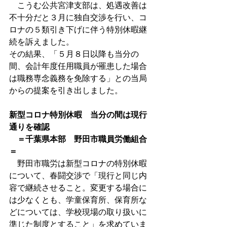
　こうむ公共宮津支部は、処遇改善は
不十分だと３月に独自交渉を行い、コ
ロナの５類引き下げに伴う特別休暇継
続を訴えました。
その結果、「５月８日以降も当分の
間、会計年度任用職員が罹患した場合
は職務専念義務を免除する」との当局
からの提案を引き出しました。
新型コロナ特別休暇　当分の間は現行
通りを確認
　＝千葉県本部　野田市職員労働組合
＝
　野田市職労は新型コロナの特別休暇
について、春闘交渉で「現行と同じ内
容で継続させること。変更する場合に
は少なくとも、学童保育所、保育所な
どについては、学校現場の取り扱いに
準じた制度とすること」を求めていま