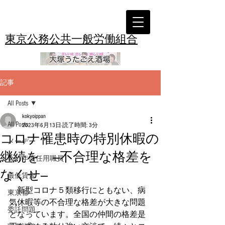
東京公務公共一般労働組合
記事
All Posts
kokyoippan
All Posts
2023年6月13日
読了時間: 3分
コロナ罹患時の特別休暇の
メーデー
継続を ―不合理な格差を
会計年度任用職員
なくせ―
最低賃金
　新型コロナ５類移行にともない、病
東京都
気休暇等の不合理な格差が大きな問題
委託問題
となっています。全国の仲間の格差是