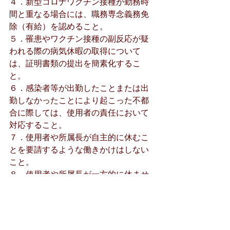
４．新型コロナワクチン接種が勤務時
間と重なる場合には、職務専念義務免
除（有給）を認めること。
５．罹患やワクチン接種の副反応が疑
われる際の病気休暇の取得について
は、証明書類の提出を簡素化するこ
と。
６．感染者等が出勤したことまたは出
勤しなかったことにより起こった不都
合に際しては、使用者の責任において
対応すること。
７．使用者や所属長が自主的に休むこ
とを要請するような働きかけはしない
こと。
８．使用者や所属長が一方的に休ませ
ておきながら、年次有給休暇で消化さ
せることはしないこと。出勤を控える
よう要請する場合、その分の補償を行
うこと。